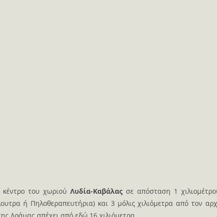
 κέντρο του χωριού
Λυδία-Kαβάλας
σε απόσταση 1 χιλιομέτρ
ουτρα ή Πηλοθεραπευτήρια) και 3 μόλις χιλιόμετρα από τον αρχ
της Δράμας απέχει από εδώ 16 χιλιόμετρα.