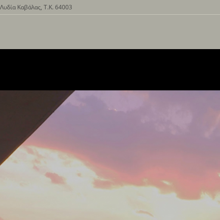
Λυδία Καβάλας, Τ.Κ. 64003