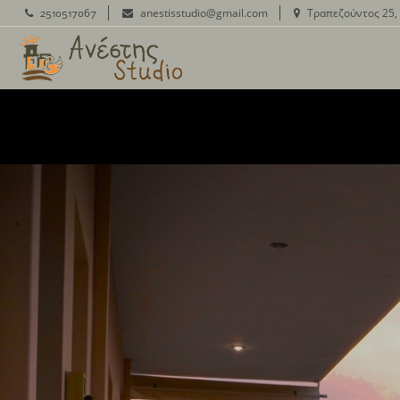
2510517067
anestisstudio@gmail.com
Τραπεζούντος 25, 