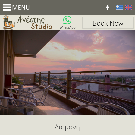
_
Book Now
WhatsApp
Διαμονή