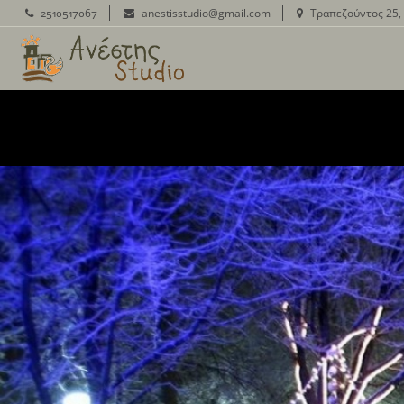
2510517067
anestisstudio@gmail.com
Τραπεζούντος 25, 