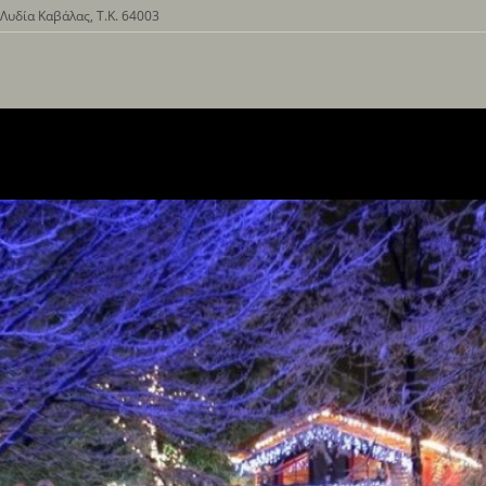
Λυδία Καβάλας, Τ.Κ. 64003