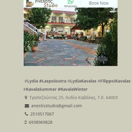
#
Lydia
#Laspoloutra
#
LydiaKavalas
#
FilippoiKavalas
#
KavalaSummer
#KavalaWinter
Τραπεζούντος 25, Λυδία Καβάλας, Τ.Κ. 64003
anestisstudio@gmail.com
2510517067
6938969828