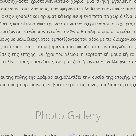
ολυσύχναστο χριστουγεννιάτικο χωριό, μια σκηνή βγαλμένη α
αισιώνουν τους δρόμους, προσφέροντας πληθώρα εποχιακών απολα
ακές λιχουδιές και αρωματικά καρυκευμένα ποτά, το χωριό είναι
ένειες και φίλοι συγκεντρώνονται για να εξερευνήσουν το χωριό,
ωτίζονται καθώς συναντούν τον Άγιο Βασίλη, ο οποίος ακούει τις
ους με μελωδικές νότες, εμποτίζοντας τον αέρα με τις διαχρονικ
 ζεστό κρασί και φρεσκοψημένα αρτοσκευάσματα αναμειγνύονται
ύσεις της εποχής. Οι ήχοι του γέλιου, η εορταστική μουσική κ
τυλίγει τους επισκέπτες σε μια ζεστή αγκαλιά, καλλιεργώντ
αι της πόλης της Δράμας αιχμαλωτίζει την ουσία της εποχής, υ
μα που μπορεί κανείς να βρει ακόμα στις απλές απολαύσεις της ζ
Photo Gallery